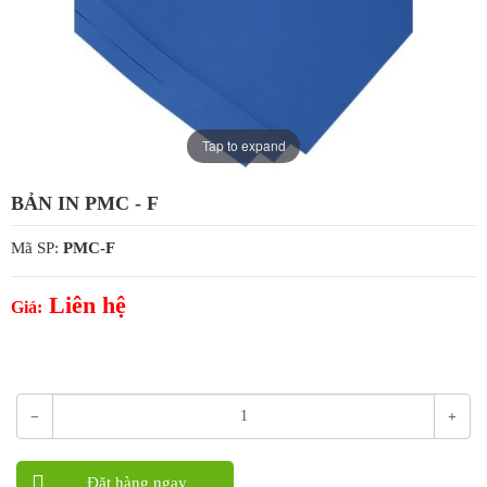
Tap to expand
BẢN IN PMC - F
Mã SP:
PMC-F
Liên hệ
Giá:
Bản Kẽm Nhiệt CTP: PMC-F
Được thiết kế cho in bao bì và thương mại chất lượng cao
Đặt hàng ngay