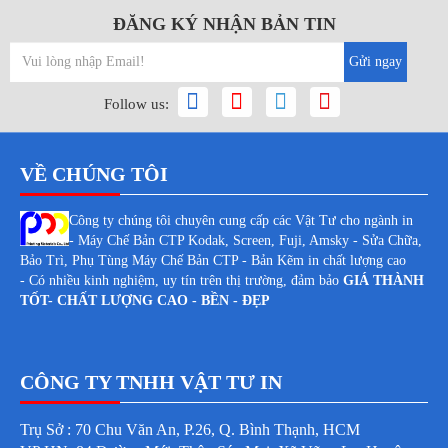
ĐĂNG KÝ NHẬN BẢN TIN
Gửi ngay
Follow us:
VỀ CHÚNG TÔI
Công ty chúng tôi chuyên cung cấp các Vật Tư cho ngành in
- Máy Chế Bản CTP Kodak, Screen, Fuji, Amsky - Sửa Chữa,
Bảo Trì, Phụ Tùng Máy Chế Bản CTP - Bản Kẽm in chất lượng cao
- Có nhiều kinh nghiệm, uy tín trên thị trường, đảm bảo
GIÁ THÀNH
TỐT- CHẤT LƯỢNG CAO - BỀN - ĐẸP
CÔNG TY TNHH VẬT TƯ IN
Trụ Sở : 70 Chu Văn An, P.26, Q. Bình Thạnh, HCM