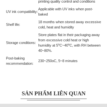
printing quality control and conditions
Applicable with UV inks when post-
UV ink compatibility:
baked
18 months when stored away excessive
Shelf life:
cold, heat and humidity
Store plates flat in their packaging away
from excessive cold heat or high
Storage conditions:
o
o
humidity at 5
C~40
C, with RH between
40~80%.
Post-baking
230~250oC, 5~8 minutes
recommendation:
SẢN PHẨM LIÊN QUAN