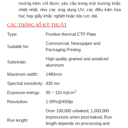
nướng kẽm chỉ được yêu cầu trong môi trường khắc
nhiệt nhất, như các ứng dung UV, các điều kiện hóa
học hay giấy khắc nghiệt hoặc bài cực dài.
CÁC THÔNG SỐ KỸ THUẬT
Type:
Positive thermal CTP Plate
Commercial, Newspaper and
Suitable for:
Packaging Printing
High quality grained and anodized
Substrate:
aluminum
Maximum width:
1480mm
Spectral sensitivity:
830 nm
2
Exposure energy:
90 ~ 110 mj/cm
Resolution:
1-99%@450lpi
Over 100,000 unbaked, 1,000,000
impressions when post-baked, Run
Run length:
length depends on processing and