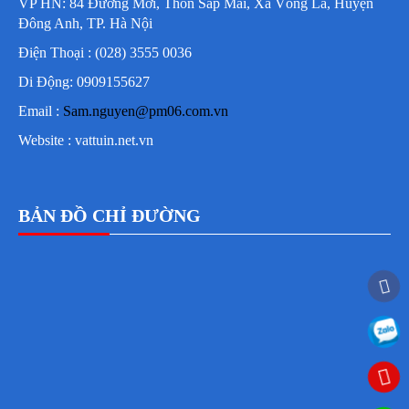
VP HN: 84 Đường Mới, Thôn Sáp Mai, Xã Võng La, Huyện
Đông Anh, TP. Hà Nội
Điện Thoại : (028) 3555 0036
Di Động: 0909155627
Email :
Sam.nguyen@pm06.com.vn
Website : vattuin.net.vn
BẢN ĐỒ CHỈ ĐƯỜNG