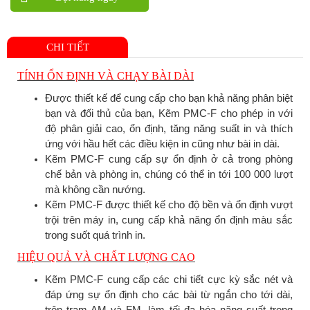
CHI TIẾT
TÍNH ỔN ĐỊNH VÀ CHẠY BÀI DÀI
Được thiết kế để cung cấp cho bạn khả năng phân biệt
bạn và đối thủ của bạn, Kẽm PMC-F cho phép in với
độ phân giải cao, ổn định, tăng năng suất in và thích
ứng với hầu hết các điều kiện in cũng như bài in dài.
Kẽm PMC-F cung cấp sự ổn định ở cả trong phòng
chế bản và phòng in, chúng có thể in tới 100 000 lượt
mà không cần nướng.
Kẽm PMC-F được thiết kế cho độ bền và ổn định vượt
trội trên máy in, cung cấp khả năng ổn định màu sắc
trong suốt quá trình in.
HIỆU QUẢ VÀ CHẤT LƯỢNG CAO
Kẽm PMC-F cung cấp các chi tiết cực kỳ sắc nét và
đáp ứng sự ổn định cho các bài từ ngắn cho tới dài,
trên tram AM và FM, làm tối đa hóa năng suất trong