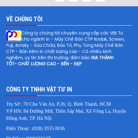
VỀ CHÚNG TÔI
Công ty chúng tôi chuyên cung cấp các Vật Tư
cho ngành in - Máy Chế Bản CTP Kodak, Screen,
Fuji, Amsky - Sửa Chữa, Bảo Trì, Phụ Tùng Máy Chế Bản
CTP - Bản Kẽm in chất lượng cao - Có nhiều kinh
nghiệm, uy tín trên thị trường, đảm bảo
GIÁ THÀNH
TỐT- CHẤT LƯỢNG CAO - BỀN - ĐẸP
CÔNG TY TNHH VẬT TƯ IN
Trụ Sở : 70 Chu Văn An, P.26, Q. Bình Thạnh, HCM
VP HN: 84 Đường Mới, Thôn Sáp Mai, Xã Võng La, Huyện
Đông Anh, TP. Hà Nội
Điện Thoại : (028) 3555 0036