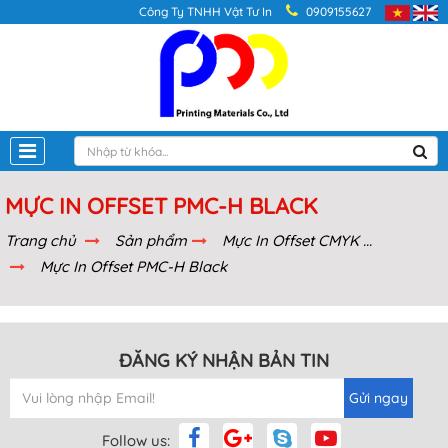
Công Ty TNHH Vật Tư In
0909155627
MỰC IN OFFSET PMC-H BLACK
Trang chủ
Sản phẩm
Mực In Offset CMYK ...
Mực In Offset PMC-H Black
ĐĂNG KÝ NHẬN BẢN TIN
Gửi ngay
Follow us: