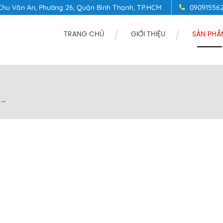
Chu Văn An, Phường 26, Quận Bình Thạnh, TP.HCM
09091556
TRANG CHỦ
GIỚI THIỆU
SẢN PHẨ
..