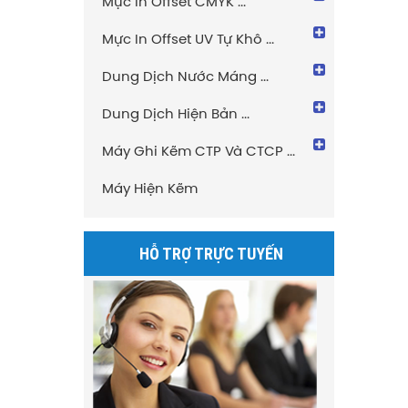
Mực In Offset CMYK ...
Mực In Offset UV Tự Khô ...
Dung Dịch Nước Máng ...
Bản in PMC - C
Dung Dịch Hiện Bản ...
Máy Ghi Kẽm CTP Và CTCP ...
Máy Hiện Kẽm
HỖ TRỢ TRỰC TUYẾN
Bản in PMC+