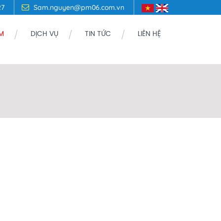
27
Sam.nguyen@pm06.com.vn
M
DỊCH VỤ
TIN TỨC
LIÊN HỆ