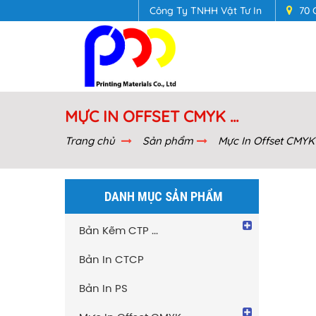
Công Ty TNHH Vật Tư In
70 
Dung Dịch Nước Máng Dyna 298ID
MỰC IN OFFSET CMYK ...
Trang chủ
Sản phẩm
Mực In Offset CMYK .
DANH MỤC SẢN PHẨM
Bản in PMC - F
Bản Kẽm CTP ...
Bản In CTCP
Bản In PS