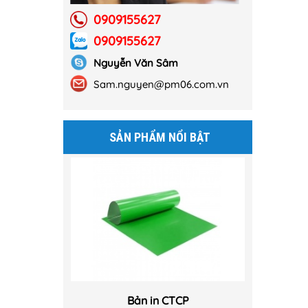
0909155627
0909155627
Nguyễn Văn Sâm
Sam.nguyen@pm06.com.vn
Bản In PUV
SẢN PHẨM NỔI BẬT
Bản in CTCP