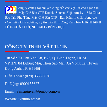
Công ty chúng tôi chuyên cung cấp các Vật Tư cho ngành in
- Máy Chế Bản CTP Kodak, Screen, Fuji, Amsky - Sửa Chữa,
Bảo Trì, Phụ Tùng Máy Chế Bản CTP - Bản Kẽm in chất lượng cao
- Có nhiều kinh nghiệm, uy tín trên thị trường, đảm bảo
GIÁ THÀNH
TỐT- CHẤT LƯỢNG CAO - BỀN - ĐẸP
CÔNG TY TNHH VẬT TƯ IN
Trụ Sở : 70 Chu Văn An, P.26, Q. Bình Thạnh, HCM
VP HN: 84 Đường Mới, Thôn Sáp Mai, Xã Võng La, Huyện
Đông Anh, TP. Hà Nội
Điện Thoại : (028) 3555 0036
Di Động: 0909155627
Email :
Sam.nguyen@pm06.com.vn
Website : vattuin.net.vn